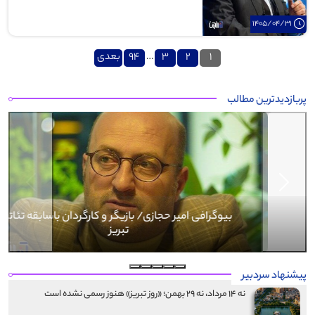
1405/04/31
صفحه‌بندی
1
2
3
…
94
بعدی
نوشته‌ها
پربازدیدترین مطالب
Next
Previous
بیوگرافی کرار نماری
پیشنهاد سردبیر
نه ۱۴ مرداد، نه ۲۹ بهمن؛ «روز تبریز» هنوز رسمی نشده است