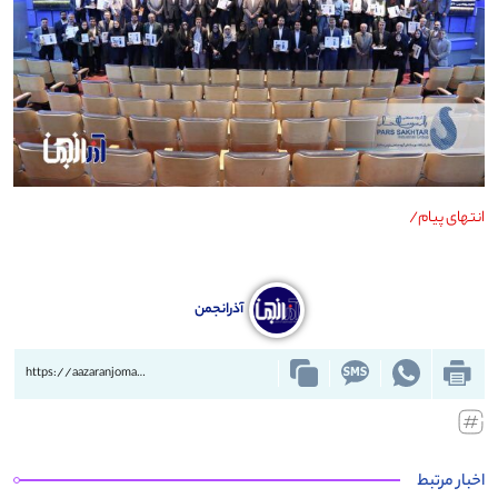
انتهای پیام/
آذرانجمن
https://aazaranjoman.ir/?p=89109
اخبار مرتبط