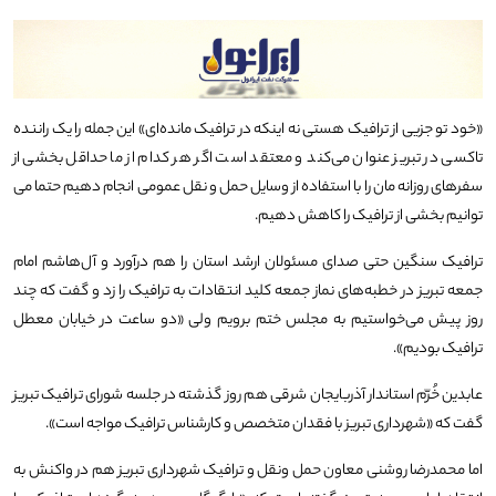
«خود تو جزیی از ترافیک هستی نه اینکه در ترافیک مانده‌ای» این جمله را یک راننده
تاکسی در تبریز عنوان می‌کند و معتقد است اگر هر کدام از ما حداقل بخشی از
سفرهای روزانه مان را با استفاده از وسایل حمل و نقل عمومی انجام دهیم حتما می
توانیم بخشی از ترافیک را کاهش دهیم.
ترافیک سنگین حتی صدای مسئولان ارشد استان را هم درآورد و آل‌هاشم امام
جمعه تبریز در خطبه‌های نماز جمعه کلید انتقادات به ترافیک را زد و گفت که چند
روز پیش می‌خواستیم به مجلس ختم برویم ولی «دو ساعت در خیابان معطل
ترافیک بودیم».
عابدین خُرّم استاندار آذربایجان شرقی هم روز گذشته در جلسه شورای ترافیک تبریز
گفت که «شهرداری تبریز با فقدان متخصص و کارشناس ترافیک مواجه است».
اما محمدرضا روشنی معاون حمل ونقل و ترافیک شهرداری تبریز هم در واکنش به