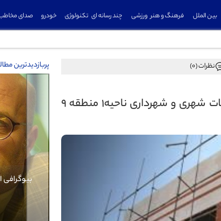
بین الملل
فرهنگ و هنر
ورزشی
چند رسانه ای
تکنولوژی
خودرو
صدای مخاطب
پربازدیدترین مطا
نظرات (0)
پیشرفت ۵۰ درصدی پروژه ساختمان معاونت خدمات شهری و شهرداری ناحیه۱ منطقه ۹
Previous
بیوگرافی کرار نماری