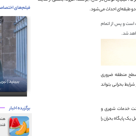
اکبر دنیادوست با اشاره به اینکه این پروژه با اعتباری بالغ بر ۲۵ میلیارد تومان در حال اجراست، افزود: بخشی از سایت
فیلم‌های اختصاص
یت بحران منطقه ۹ در دست احداث است و پس از اتمام
اهد شد.
 سطح منطقه ضروری
فضای مجازی فرصتی برای پاسداری از زبان ترکی
ببینید | تبریز
رایط بحرانی بتواند
است
چگو
برگزیده اخبار
ونت خدمات شهری و
یک پایگاه بحران را
هندو
قند 