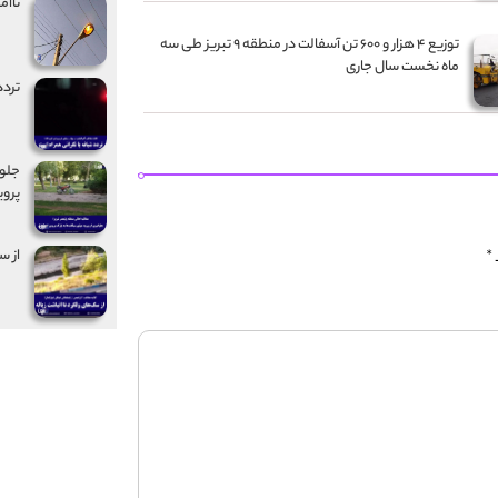
ناام
توزیع ۴ هزار و ۶۰۰ تن آسفالت در منطقه ۹ تبریز طی سه
ماه نخست سال جاری
تردد
جلوگ
پروی
از س
*