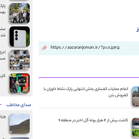
بهس
شد
https://aazaranjoman.ir/?p=85125
مسیر
کارت
اتمام عملیات کفسازی بخش انتهایی پارک نشاط خاوران با
کفپوش بتن
صدای مخاطب
ورز
کاشت بیش از ۴ هزار بوته گل اختر در منطقه ۹