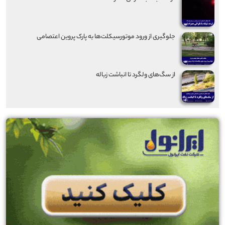
جلوگیری از ورود موتورسیکلت‌ها به پارک پروین اعتصامی
از سگ‌های ولگرد تا انباشت زباله