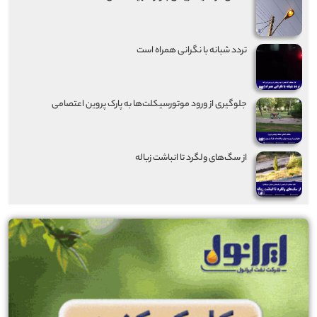
تردد شبانه با نگرانی همراه است
جلوگیری از ورود موتورسیکلت‌ها به پارک پروین اعتصامی
از سگ‌های ولگرد تا انباشت زباله