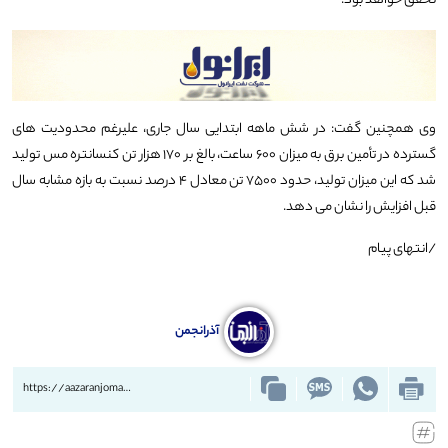
تحقق خواهد بود.
وی همچنین گفت: در شش ماهه ابتدایی سال جاری، علیرغم محدودیت های
گسترده در تأمین برق به میزان ۶۰۰ ساعت، بالغ بر ۱۷۰ هزار تن کنسانتره مس تولید
شد که این میزان تولید، حدود ۷۵۰۰ تن معادل ۴ درصد نسبت به بازه مشابه سال
قبل افزایش را نشان می دهد.
/انتهای پیام
آذرانجمن
https://aazaranjoman.ir/?p=70540