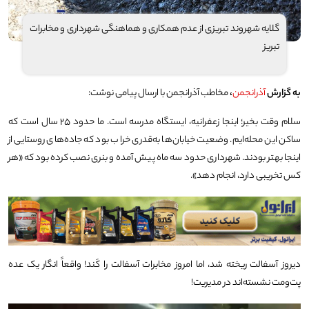
گلایه شهروند تبریزی از عدم همکاری و هماهنگی شهرداری و مخابرات
تبریز
به گزارش
آذرانجمن
،
مخاطب آذرانجمن با ارسال پیامی نوشت:
سلام وقت بخیر؛ اینجا زعفرانیه، ایستگاه مدرسه است. ما حدود ۲۵ سال است که
ساکن این محله‌ایم. وضعیت خیابان‌ها به‌قدری خراب بود که جاده‌های روستایی از
اینجا بهتر بودند. شهرداری حدود سه ماه پیش آمده و بنری نصب کرده بود که «هر
کس تخریبی دارد، انجام دهد».
دیروز آسفالت ریخته شد، اما امروز مخابرات آسفالت را کَند! واقعاً انگار یک عده
پت‌و‌مت نشسته‌اند در مدیریت!