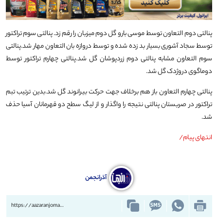
پنالتی دوم التعاون توسط موسی بارو گل دوم میزبان را رقم زد.
پنالتی سوم تراکتور
توسط سجاد آشوری بسیار بد زده شده و توسط دروازه بان التعاون مهار شد.
پنالتی
سوم التعاون مشابه پنالتی دوم زردپوشان گل شد.
پنالتی چهارم تراکتور توسط
دوماگوی دروژدک گل شد.
پنالتی چهارم التعاون باز هم برخلاف جهت حرکت بیرانوند گل شد.
بدین ترتیب تبم
تراکتور در صربستان پنالتی نتیجه را واگذار و از لیگ سطح دو قهرمانان آسیا حذف
شد.
انتهای پیام/
آذرانجمن
https://aazaranjoman.ir/?p=78000