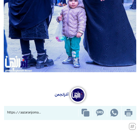
آذرانجمن
https://aazaranjoman.ir/?p=77602