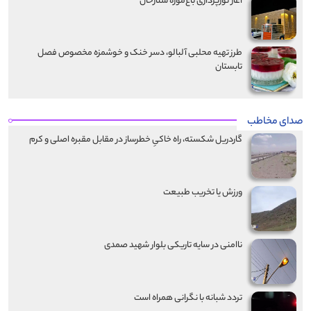
آغاز نورپردازی باغ‌موزه ستارخان
طرز تهیه محلبی آلبالو، دسر خنک و خوشمزه مخصوص فصل
تابستان
صدای مخاطب
گاردریل شکسته، راه خاکیِ خطرساز در مقابل مقبره اصلی و کرم
ورزش یا تخریب طبیعت
ناامنی در سایه تاریکی بلوار شهید صمدی
تردد شبانه با نگرانی همراه است