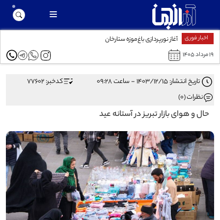
اخبار فوری
لید
آغاز نورپردازی باغ‌موزه ستارخان
۱۹ مرداد ۱۴۰۵
تاریخ انتشار: ۱۴۰۳/۱۲/۱۵ - ساعت ۰۹:۲۸
کدخبر: 77602
نظرات (0)
حال و هوای بازار تبریز در آستانه عید