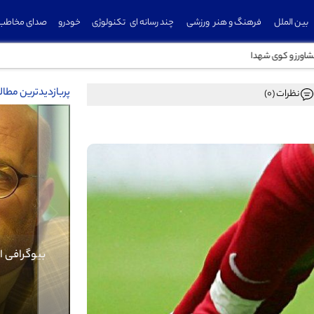
بین الملل
فرهنگ و هنر
ورزشی
چند رسانه ای
تکنولوژی
خودرو
صدای مخاطب
پربازدیدترین مطا
نظرات (0)
Previous
بیوگرافی کرار نماری