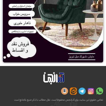
تمامی حقوق این سایت برای آذرانجمن محفوظ است. نقل مطالب با ذکر منبع بلامانع است