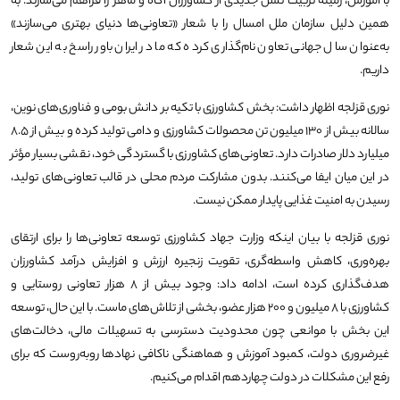
با آموزش، زمینه تربیت نسل جدیدی از کشاورزان آگاه و ماهر را فراهم می‌سازند. به
همین دلیل سازمان ملل امسال را با شعار «تعاونی‌ها دنیای بهتری می‌سازند»
به‌عنوان سال جهانی تعاون نام‌گذاری کرده که ما در ایران باور راسخ به این شعار
داریم.
نوری قزلجه اظهار داشت: بخش کشاورزی با تکیه بر دانش بومی و فناوری‌های نوین،
سالانه بیش از ۱۳۰ میلیون تن محصولات کشاورزی و دامی تولید کرده و بیش از ۸.۵
میلیارد دلار صادرات دارد. تعاونی‌های کشاورزی با گستردگی خود، نقشی بسیار مؤثر
در این میان ایفا می‌کنند. بدون مشارکت مردم محلی در قالب تعاونی‌های تولید،
رسیدن به امنیت غذایی پایدار ممکن نیست.
نوری قزلجه با بیان اینکه وزارت جهاد کشاورزی توسعه تعاونی‌ها را برای ارتقای
بهره‌وری، کاهش واسطه‌گری، تقویت زنجیره ارزش و افزایش درآمد کشاورزان
هدف‌گذاری کرده است، ادامه داد: وجود بیش از ۸ هزار تعاونی روستایی و
کشاورزی با ۸ میلیون و ۲۰۰ هزار عضو، بخشی از تلاش‌های ماست. با این حال، توسعه
این بخش با موانعی چون محدودیت دسترسی به تسهیلات مالی، دخالت‌های
غیرضروری دولت، کمبود آموزش و هماهنگی ناکافی نهادها روبه‌روست که برای
رفع این مشکلات در دولت چهاردهم اقدام می‌کنیم.