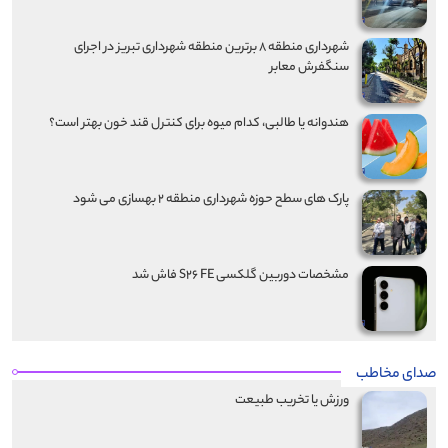
شهرداری منطقه ۸ برترین منطقه شهرداری تبریز در اجرای
سنگفرش معابر
هندوانه یا طالبی، کدام‌ میوه برای کنترل قند خون بهتر است؟
پارک های سطح حوزه شهرداری منطقه ۲ بهسازی می شود
مشخصات دوربین گلکسی S۲۶ FE فاش شد
صدای مخاطب
ورزش یا تخریب طبیعت