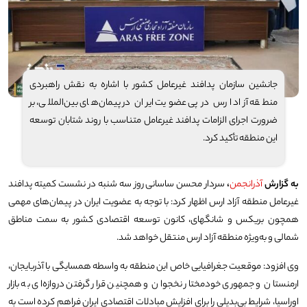
جانشین سازمان پدافند غیرعامل کشور با اشاره به نقش راهبردی
منطقه آزاد ارس در پی عضویت ایران در پیمان‌های بین‌المللی، بر
ضرورت اجرای الزامات پدافند غیرعامل متناسب با روند شتابان توسعه
این منطقه تأکید کرد.
به گزارش
آذرانجمن
،
سردار محسن ساسانی روز سه شنبه در نشست کمیته پدافند
غیرعامل منطقه آزاد ارس اظهار کرد: با توجه به عضویت ایران در پیمان‌های مهمی
همچون بریکس و شانگهای، کانون توسعه اقتصادی کشور به سمت مناطق
شمالی و به‌ویژه منطقه آزاد ارس منتقل خواهد شد.
وی افزود: موقعیت جغرافیایی خاص این منطقه به واسطه همسایگی با آذربایجان،
ارمنستان و جمهوری خودمختار نخجوان و همچنین قرار گرفتن دروازه‌ای به بازار
اوراسیا، شرایط بی‌بدیلی را برای افزایش مبادلات اقتصادی ایران فراهم کرده است به