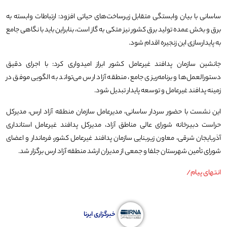
ساسانی با بیان وابستگی متقابل زیرساخت‌های حیاتی افزود: ارتباطات وابسته به
برق و بخش عمده تولید برق کشور نیز متکی به گاز است، بنابراین باید با نگاهی جامع
به پایدارسازی این زنجیره اقدام شود.
جانشین سازمان پدافند غیرعامل کشور ابراز امیدواری کرد: با اجرای دقیق
دستورالعمل‌ها و برنامه‌ریزی جامع، منطقه آزاد ارس می‌تواند به الگویی موفق در
زمینه پدافند غیرعامل و توسعه پایدار تبدیل شود.
این نشست با حضور سردار ساسانی، مدیرعامل سازمان منطقه آزاد ارس، مدیرکل
حراست دبیرخانه شورای عالی مناطق آزاد، مدیرکل پدافند غیرعامل استانداری
آذربایجان شرقی، معاون زیربنایی سازمان پدافند غیرعامل کشور، فرماندار و اعضای
شورای تأمین شهرستان جلفا و جمعی از مدیران ارشد منطقه آزاد ارس برگزار شد.
انتهای پیام/
خبرگزاری ایرنا