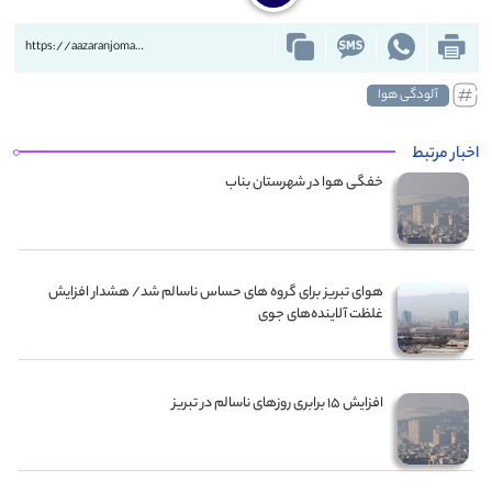
https://aazaranjoman.ir/?p=89813
آلودگی هوا
اخبار مرتبط
خفگی هوا در شهرستان بناب
هوای تبریز برای گروه‌ های حساس ناسالم شد/ هشدار افزایش
غلظت آلاینده‌های جوی
افزایش ۱۵ برابری روزهای ناسالم در تبریز