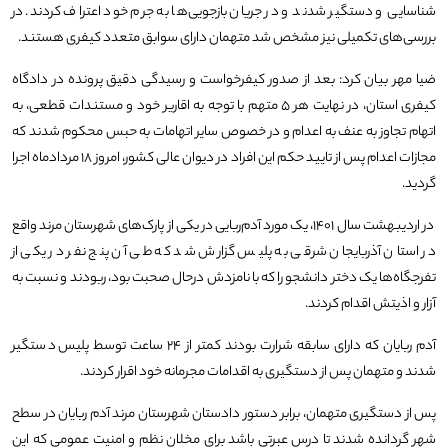
شناسایی و دستگیر شدند و در جریان بازجویی‌ها به جرم خود اعتراف کردند. در
بررسی‌های تکمیلی نیز مشخص شد متهمان دارای سوابق متعدد کیفری هستند.
ضیا مهر بیان کرد: بعد از صدور کیفرخواست و رسیدگی دقیق پرونده در دادگاه
کیفری استان، در نهایت هر ۵ متهم با توجه به اقاریر خود و مستندات قطعی، به
اتهام تجاوز به عنف به اعدام و در خصوص سایر اتهامات به حبس محکوم شدند که
مجازات اعدام پس از تایید حکم این افراد در دیوان عالی کشور، امروز ۱۸ مردادماه اجرا
گردید.
در اردیبهشت سال ۱۴۰۱، یک مورد آدم‌ربایی در یکی از پارک‌های شهرستان مرند واقع
در استان آذربایجان شرقی به پلیس گزارش شد که طی آن پنج نفر در یکی از
تفرجگاه‌ها یک دختر دانشجو را که با نامزدش درحال صحبت بود، ربودند و نسبت به
آزار و اذیتش اقدام کردند.
آدم ربایان که دارای سابقه شرارت بودند کمتر از ۲۴ ساعت توسط پلیس دستگیر
شدند و متهمان پس از دستگیری به اقدامات مجرمانه خود اقرار کردند.
پس از دستگیری متهمان، برابر دستور دادستان شهرستان مرند آدم ربایان در سطح
شهر گردانده شدند تا درس عبرتی باشد برای مخلان نظم و امنیت عمومی که این