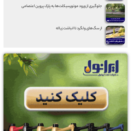
جلوگیری از ورود موتورسیکلت‌ها به پارک پروین اعتصامی
از سگ‌های ولگرد تا انباشت زباله