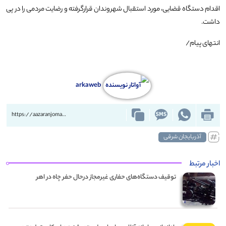
اقدام دستگاه قضایی، مورد استقبال شهروندان قرارگرفته و رضایت مردمی را در پی
داشت.
انتهای پیام/
arkaweb
https://aazaranjoman.ir/?p=52657
آذربایجان شرقی
اخبار مرتبط
توقیف دستگاه‌های حفاری غیرمجاز درحال حفر چاه در اهر