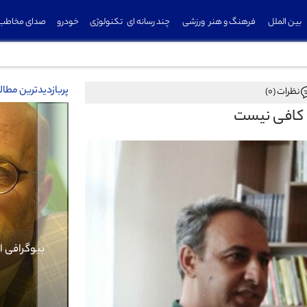
بین الملل
فرهنگ و هنر
ورزشی
چند رسانه ای
تکنولوژی
خودرو
صدای مخاطب
پربازدیدترین مطا
نظرات (0)
ی کافی نیست
Previous
بی