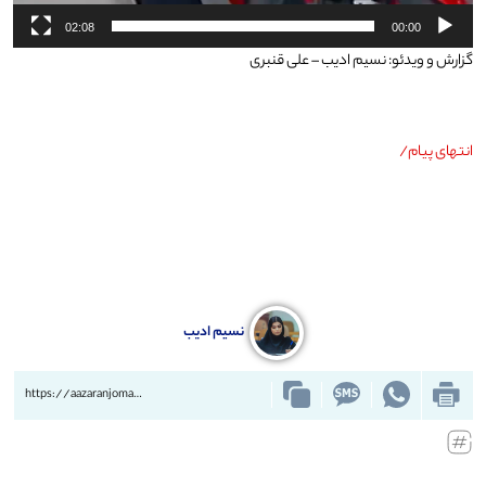
02:08
00:00
گزارش و ویدئو: نسیم ادیب – علی قنبری
انتهای پیام/
نسیم ادیب
https://aazaranjoman.ir/?p=84123