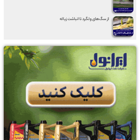
از سگ‌های ولگرد تا انباشت زباله