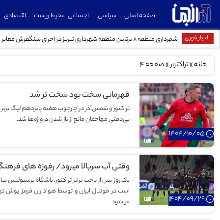
صفحه اصلی
سیاسی
اجتماعی
محیط زیست
اقتصادی
اخبار فوری
شهرداری منطقه ۸ برترین منطقه شهرداری تبریز در اجرای سنگفرش معابر
خانه
»
تراکتور
»
صفحه 4
قهرمانی سخت بود سخت تر شد
تراکتور و شمس‌آذر در چارچوب هفته پانزدهم لیگ برتر
بی‌دقتی مهاجمان مانع از باز شدن دروازه‌ها شد.
1404/10/05
وقتی آب سربالا میرود/ رفوزه های فرهن
یک روز پس از باخت برابر تراکتور، باشگاه پرسپولیس ب
است در فوتبال ایران و توسط هواداران قرمز پوش ته
1404/09/29
میشود