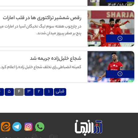
1404/08/03
رقص شمشیر تراکتوری ها در قلب امارات
در چارچوب هفته سوم لیگ نخبگان آسیا در امارات میهم
پنج بر صفر پیروز میدان شدند.
1404/07/28
شجاع خلیل‌زاده جریمه شد
کمیته انضباطی رای تخلف شجاع خلیل زاده را اعلام کرد.
1404/07/15
صفحه‌بندی
قبلی
1
2
3
4
5
6
نوشته‌ها