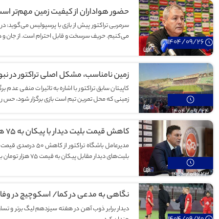
حضور هواداران از کیفیت زمین مهم‌تر ا
سرمربی تراکتور پیش از بازی با پرسپولیس می‌گوید: در
می‌کنیم. حریف سرسخت و قابل احترام است. از جان و دل 
1404/09/26
زمین نامناسب، مشکل اصلی تراکتور در نبود 
کاپیتان سابق تراکتور با اشاره به تاثیرات منفی عدم برگ
زمینی که محل تمرین تیم است بازی برگزار شود، حس رق
1404/09/24
کاهش قیمت بلیت دیدار با پیکان به ۷۵ هزار تومان/ هواداران، تراکتور را تنها نگذارند
مدیرعامل باشگاه تراک
بلیت‌های دیدار مقابل پیکان به قیمت ۷۵ هزار تومان به فروش می‌رسد.
1404/09/23
نگاهی به مدعی در کما/ اسکوچیچ در وفا
دیدار برابر ذوب آهن در هفته سیزدهم لیگ برتر و تساو