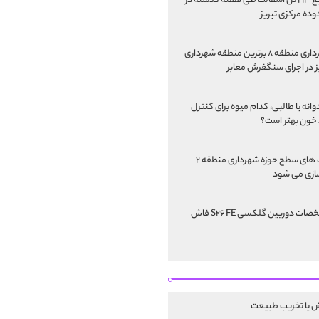
توزیع ۲۱۳ تن آسفالت طی هفته گذشته در
ده مرکزی تبریز
شهرداری منطقه ۸ برترین منطقه شهرداری
ز در اجرای سنگفرش معابر
انه یا طالبی، کدام‌ میوه برای کنترل
خون بهتر است؟
پارک های سطح حوزه شهرداری منطقه ۲
ازی می شود
مشخصات دوربین گلکسی S۲۶ FE فاش
ش یا تخریب طبیعت