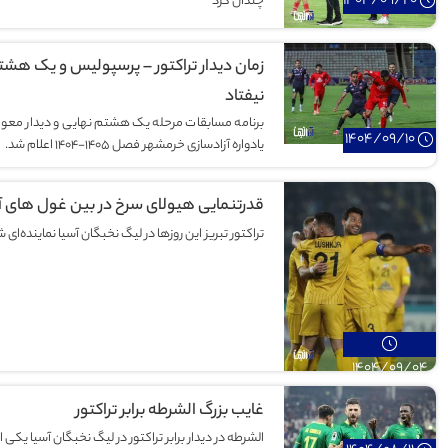
1404/09/20
چندان کرد
زمان دیدار تراکتور – پرسپولیس و یک هشت
نیفتاد
برنامه مسابقات مرحله یک هشتم نهایی و دیدار معو
1404/09/10
یادواره آزادسازی خرمشهر فصل ۱۴۰۵-۱۴۰۴ اعلام شد.
قدرتنمایی هیولای سرخ در بین غول های آ
تراکتور تبریز این روزها در لیگ نخبگان آسیا نماینده‌ای 
ترین سال‌های آبی،
ببینید | استادان هنر رفوگری تبریز
ر کرد؟
1404/09/04
غایب بزرگ الشرطه برابر تراکتور
الشرطه در دیدار برابر تراکتور در لیگ نخبگان آسیا یکی از 