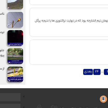
ناام
ان تیم الشارجه بود که در نهایت تراکتوری ها با نتیجه پرگل
تردد
جلوگ
پروی
از س
…
24
بعدی
ت