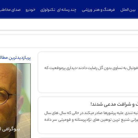
بین الملل
فرهنگ و هنر
ورزشی
چند رسانه ای
تکنولوژی
خودرو
صدای مخاطب
پربازدیدترین مطا
 فوتبال به تساوی بدون گل رضایت دادند؛ دیداری پرموقعیت که
گ و شرافت مدعی شدند!
یانیه تندی علیه پرشورها صادر میکند در حالی که سال های سال
Previous
رانی شنیع ترین توهین های نژادپرستانه و قومیتی سر داده
بیوگرافی کرار نماری
بیوگراف