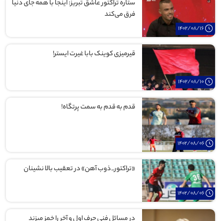
ستاره تراکتور عاشق تبریز: اینجا با همه جای دنیا
فرق می‌کند
1402/08/16
قیرمیزی کوینک بابا غیرت ایستر!
1402/08/10
قدم به قدم به سمت پرتگاه!
1402/08/06
«تراکتور_ذوب آهن» در تعقیب بالا نشینان
1402/08/06
در مسائل فنی حرف اول و آخر را خمز میزند