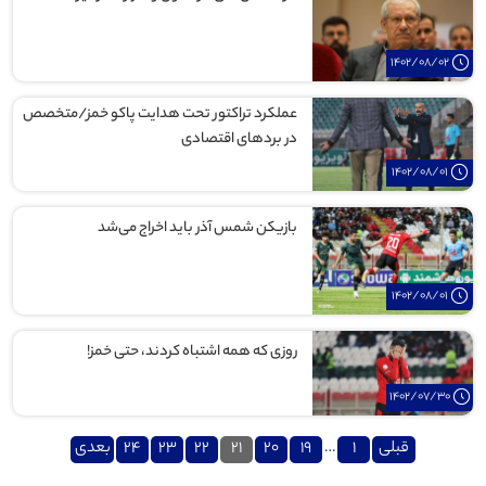
1402/08/02
عملکرد تراکتور تحت هدایت پاکو خمز/متخصص
در بردهای اقتصادی
1402/08/01
بازیکن شمس آذر باید اخراج می‌شد
1402/08/01
روزی که همه اشتباه کردند، حتی خمز!
1402/07/30
صفحه‌بندی
قبلی
1
…
19
20
21
22
23
24
بعدی
نوشته‌ها