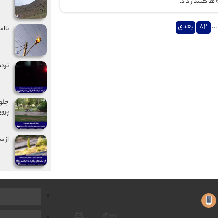
ه ها هشدار داد.
…
82
بعدی
ناام
تردد
جلوگ
پروی
از س