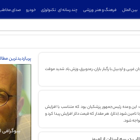
بین الملل
فرهنگ و هنر
ورزشی
چند رسانه ای
تکنولوژی
خودرو
صدای مخاطب
پربازدیدترین مطا
ن غربی و اردبیل با رگبار باران، رعدوبرق، وزش باد شدید موقت
: این وعده‌ رئیس‌جمهور پزشکیان بود که متناسب با افزایش
ا تامین شود (دلار)، هر مقدار که قیمت دلار افزایش پیدا کرد و
Previous
مواجه شود.
بیوگرافی کرار نماری
بیوگرافی ا
ب در سه استان از امروز