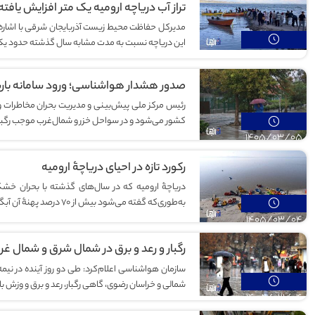
تراز آب دریاچه ارومیه یک متر افزایش یافت
مدیرکل حفاظت محیط زیست آذربایجان شرقی با اشاره به
این دریاچه نسبت به مدت مشابه سال گذشته حدود یک 
1405/03/05
صدور هشدار هواشناسی؛ ورود سامانه بارش
کشور می‌شود و در سواحل خزر و شمال‌غرب موجب رگبار
1405/03/05
رکورد تازه در احیای دریاچۀ ارومیه
دریاچۀ ارومیه که در سال‌های گذشته با بحران خشکی
به‌طوری‌که گفته می‌شود بیش از ۷۰ درصد پهنۀ آن آبگیری شده.
1405/03/04
ترین سال‌های آبی،
ببینید | استادان هنر رفوگری تبریز
ر کرد؟
رگبار و رعد و برق در شمال شرق و شمال غ
سازمان هواشناسی اعلام‌کرد: طی دو روز آینده در نیم
شمالی و خراسان رضوی، گاهی رگبار، رعد و برق و وزش
1405/03/04