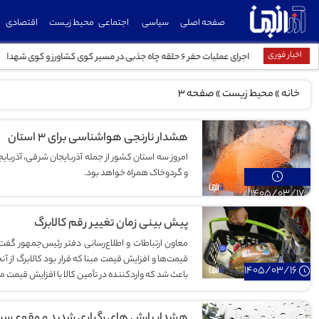
صفحه اصلی
سیاسی
اجتماعی
محیط زیست
اقتصادی
اخبار فوری
اجرای عملیات حفر ۶ حلقه چاه جذبی در مسیر کوی کشاورز و کوی شهدا
خانه
»
محیط زیست
»
صفحه 3
هشدار نارنجی هواشناسی برای ۳ استان
امروز سه استان کشور از جمله آذربایجان شرقی، آذربایجا
و گردوخاک همراه خواهد بود.
1405/03/17
پیش بینی زمان تغییر رقم کالابرگ
معاون ارتباطات و اطلاع‌رسانی دفتر رئیس‌جمهور گفت
قیمت‌ها و افزایش قیمت مبنا که قرار بود کالابرگ از آنج
1405/03/16
باعث شد که واردکننده در تأمین کالا با افزایش قیمت 
هشدار بارش‌ های رگباری شدید و وقوع سیلا