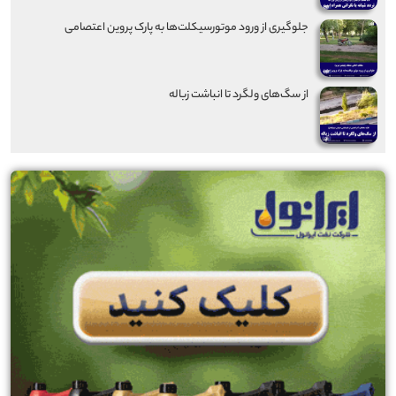
جلوگیری از ورود موتورسیکلت‌ها به پارک پروین اعتصامی
از سگ‌های ولگرد تا انباشت زباله