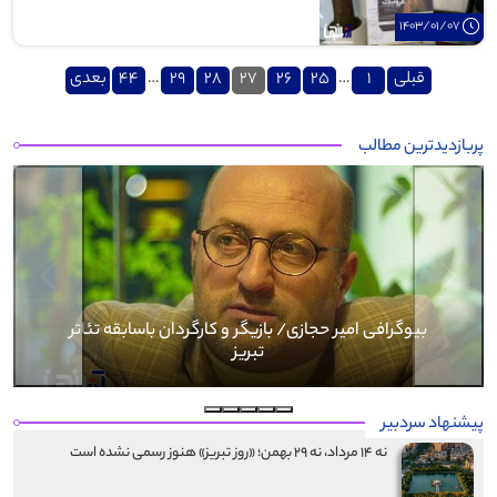
1403/01/07
صفحه‌بندی
قبلی
1
…
25
26
27
28
29
…
44
بعدی
نوشته‌ها
پربازدیدترین مطالب
Next
Previous
بیوگرافی کرار نماری
پیشنهاد سردبیر
نه ۱۴ مرداد، نه ۲۹ بهمن؛ «روز تبریز» هنوز رسمی نشده است