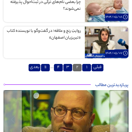
چرا بعضی نام‌های ترکی در ثبت‌احوال پذیرفته
نمی‌شوند؟
1404/05/08
روایتِ رنج و علاقه؛ در گفت‌وگو با نویسنده کتاب
«تبریزیان اصفهان»
1404/05/07
صفحه‌بندی
قبلی
1
2
3
4
…
11
بعدی
نوشته‌ها
پربازدیدترین مطالب
Next
Previous