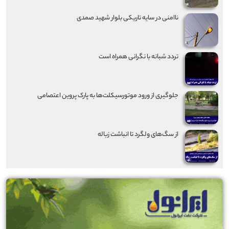
ناامنی در سایه تاریکی بلوار شهید صمدی
تردد شبانه با نگرانی همراه است
جلوگیری از ورود موتورسیکلت‌ها به پارک پروین اعتصامی
از سگ‌های ولگرد تا انباشت زباله